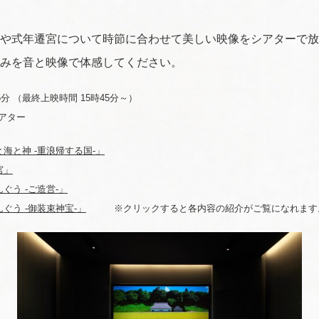
や式年遷宮について時節に合わせて美しい映像をシアターで放
みを音と映像で体感してください。
5分 （最終上映時間 15時45分～）
アター
海と神 -重浪帰する国-」
宮」
ぐう -ご造営-」
ぐう -御装束神宝-」
※クリックすると各内容の紹介がご覧になれます