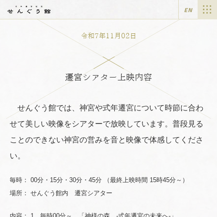
EN
令和7年11月02日
遷宮シアター上映内容
せんぐう館では、神宮や式年遷宮について時節に合わ
せて美しい映像をシアターで放映しています。普段見る
ことのできない神宮の営みを音と映像で体感してくださ
い。
毎時： 00分・15分・30分・45分 （最終上映時間 15時45分～）
場所： せんぐう館内 遷宮シアター
内容： 1 毎時00分～
「神様の森 -式年遷宮の未来へ-」