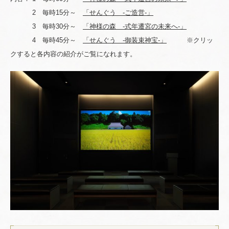
2 毎時15分～
「せんぐう -ご造営-」
3 毎時30分～
「神様の森 -式年遷宮の未来へ-」
4 毎時45分～
「せんぐう -御装束神宝-」
※クリッ
クすると各内容の紹介がご覧になれます。